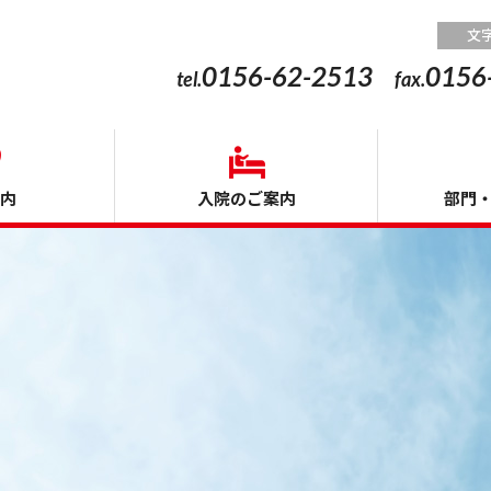
十字社 清水赤十字病院
文
0156-62-2513
0156
tel.
fax.
内
入院のご案内
部門