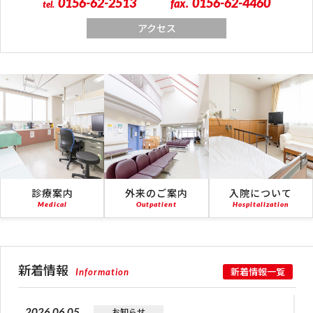
0156-62-2513
0156-62-4460
fax.
tel.
アクセス
診療案内
外来のご案内
入院について
Medical
Outpatient
Hospitalization
新着情報
Information
新着情報一覧
2026.06.05
お知らせ