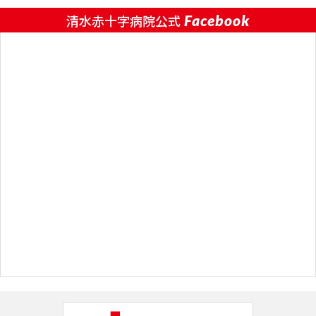
Facebook
清水赤十字病院公式
2025.12.11
お知らせ
【重要！】令和8年1月1日～受付時間変更のお知らせ
2025.12.01
お知らせ
年末年始休診のお知らせ
2025.11.20
採用情報
【職員募集のお知らせ】透析治療を受けながら働く方
募集中
2025.10.24
お知らせ
2025年度 新型コロナウイルス感染症予防接種のお知
らせ
2025.10.16
お知らせ
【重要】自費料金改定のお知らせ
2025.09.19
お知らせ
スマートフォンでの「マイナ保険証」利用について