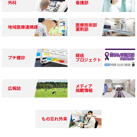
外科
看護部
2026.03.23
お知らせ
【精神科】外来診療の一部変更について※令和８年４
月～
医療技術部
地域医療連携課
薬剤部
2026.03.23
お知らせ
【循環器内科】札幌ハートセンター札幌心臓血管クリ
ニック サテライト外来の開始について
膵癌
プチ健診
2026.03.12
お知らせ
プロジェクト
【総合診療科・循環器内科】診療支援開始について
2026.03.04
休診情報
メディア
【精神科・心療内科】休診のお知らせ
広報誌
掲載情報
2026.01.21
休診情報
【精神科・心療内科】休診のお知らせ
もの忘れ外来
2026.01.21
休診情報
【２月】小児科の診療に関するお知らせ