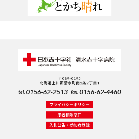
2025.06.11
お知らせ
【整形外科】外来診察の一部変更について
2025.06.10
お知らせ
【重要】マスクの着用について
2025.05.30
お知らせ
misignal®検査項目追加のお知らせ
2025.05.28
お知らせ
【お知らせ】2025年６月16日～当院１階売店の営業時
〒089-0195
間の変更について
北海道上川郡清水町南2条2丁目1
0156-62-2513
0156-62-4460
tel.
fax.
2025.05.27
お知らせ
プチ検診のチラシをリニューアルしました！
プライバシーポリシー
患者相談窓口
2025.05.20
お知らせ
入札公告・参加者登録
2025赤十字フェスティバルの開催について