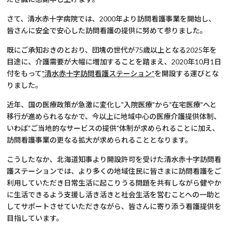
さて、清水赤十字病院では、
2000
年より訪問看護事業を開始し、
皆さんに安全で安心した訪問看護の提供に努めて参りました。
既にご承知おきのとおり、団塊の世代が
75
歳以上となる
2025
年を
目途に、介護需要が大幅に増加することを踏まえ、2020年
10
月
1
日
付をもって
"清水赤十字訪問看護ステーション"
を開設する運びとな
りました。
近年、国の医療政策が急激に変化し"入院医療"から"在宅医療"へと
移行が進められるなかで、今以上に地域中心の医療介護提供体制、
いわば"ご当地的なサービスの提供"体制が求められることに加え、
訪問看護事業の更なる拡大が求められることとなります。
こうしたなか、北海道知事より開設許可を受けた清水赤十字訪問看
護ステーションでは、より多くの地域住民に皆さまに訪問看護をご
利用していただき日常生活に起こりうる問題を共有しながら健やか
に生活できるよう支援し活き活きと社会生活を営むことへの一助と
してサポートさせていただきながら、皆さんに寄り添う看護提供を
目指しています。